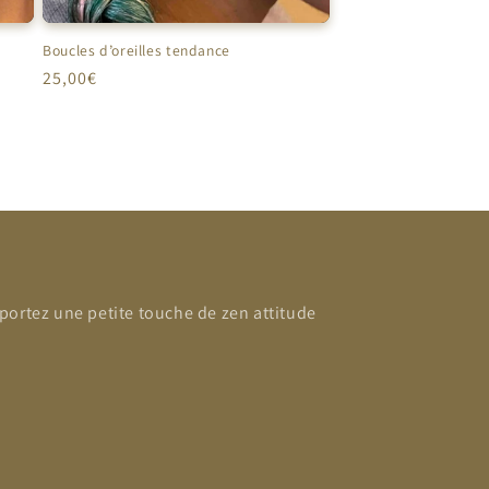
Boucles d’oreilles tendance
Prix
25,00€
habituel
portez une petite touche de zen attitude