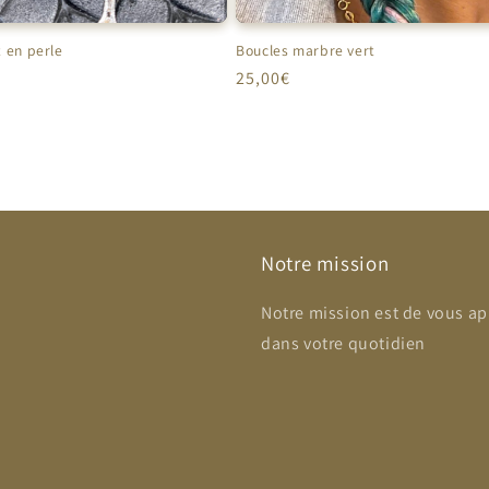
 en perle
Boucles marbre vert
Prix
25,00€
el
habituel
Notre mission
Notre mission est de vous ap
dans votre quotidien