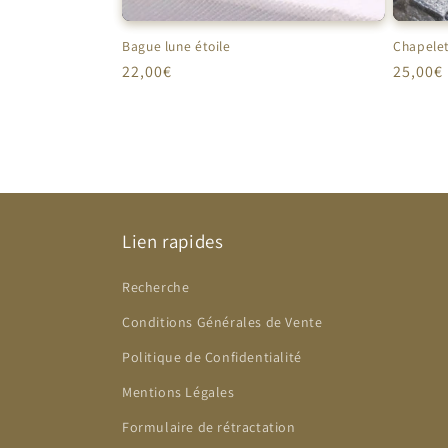
Bague lune étoile
Chapelet
Prix
22,00€
Prix
25,00€
habituel
habitu
Lien rapides
Recherche
Conditions Générales de Vente
Politique de Confidentialité
Mentions Légales
Formulaire de rétractation