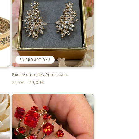
EN PROMOTION !
Boucle d'oreilles Doré strass
Prix
Prix
20,00€
25,00€
habituel
promotionnel