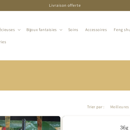
Livraison offerte
écieuses
Bijoux fantaisies
Soins
Accessoires
Feng shu
ries
Trier par :