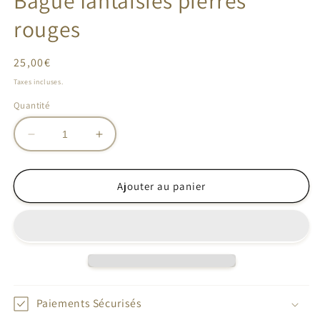
Bague fantaisies pierres
fenêtre
rouges
modale
Prix
25,00€
habituel
Taxes incluses.
Quantité
Réduire
Augmenter
la
la
quantité
quantité
de
de
Ajouter au panier
Bague
Bague
fantaisies
fantaisies
pierres
pierres
rouges
rouges
Paiements Sécurisés