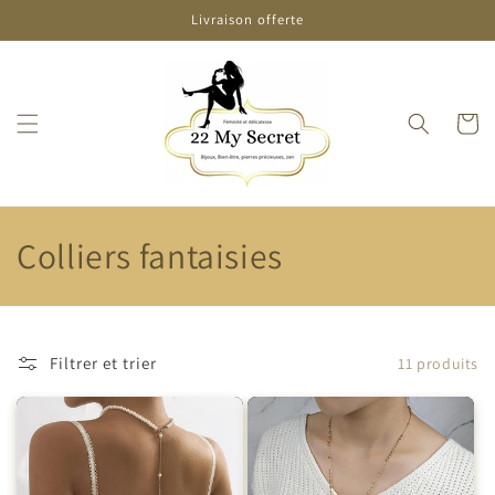
et
Livraison offerte
passer
au
contenu
Panier
C
Colliers fantaisies
o
l
Filtrer et trier
11 produits
l
e
c