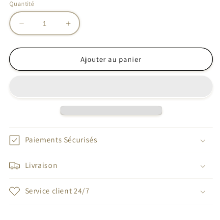
indisponible
indisponible
Quantité
Réduire
Augmenter
la
la
quantité
quantité
de
de
Ajouter au panier
Bague
Bague
lune
lune
étoile
étoile
Paiements Sécurisés
Livraison
Service client 24/7