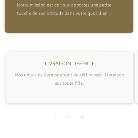
Notre mission est de vous apportez une petite
touche de zen attitude dans votre quotidien
LIVRAISON OFFERTE
Nos délais de livraison sont de 48H ouvrés. Livraison
sur toute l'île.
de
1
/
3