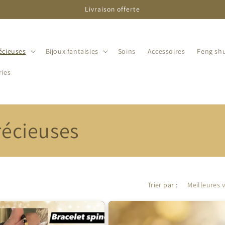
Livraison offerte
écieuses
Bijoux fantaisies
Soins
Accessoires
Feng shu
ries
récieuses
Trier par :