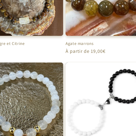
gre et Citrine
Agate marrons
Prix
À partir de 19,00€
el
habituel