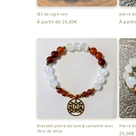
Œil de tigre vert
pierre d
Prix
À partir de 19,00€
Prix
À parti
habituel
habitu
Bracelet pierre de lune & cornaline avec
Pierre d
fleur de lotus
Prix
25,00€