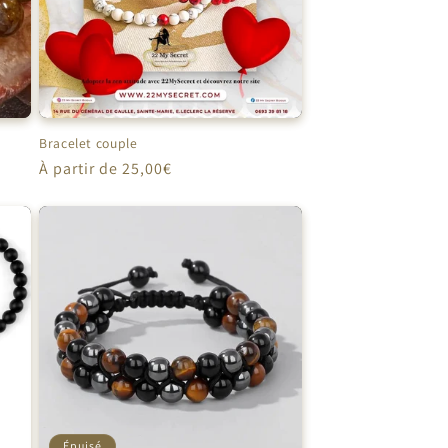
Bracelet couple
Prix
À partir de 25,00€
habituel
Épuisé