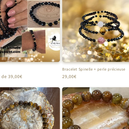
Bracelet Spinelle + perle précieuse
r de 39,00€
Prix
29,00€
el
habituel