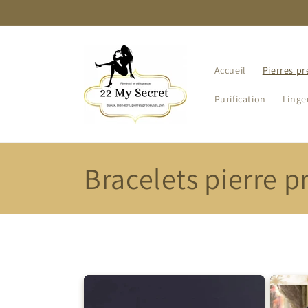
et
passer
au
contenu
Accueil
Pierres pr
Purification
Linge
C
Bracelets pierre p
o
l
l