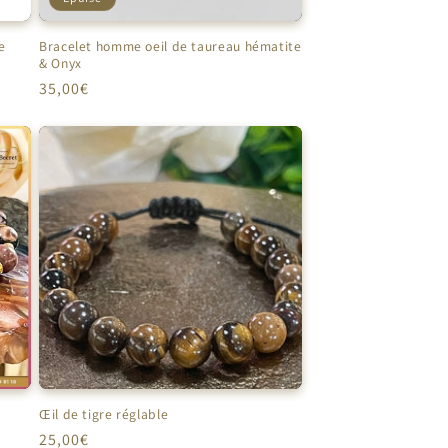
e
Bracelet homme oeil de taureau hématite
& Onyx
Prix
35,00€
habituel
Œil de tigre réglable
Prix
25,00€