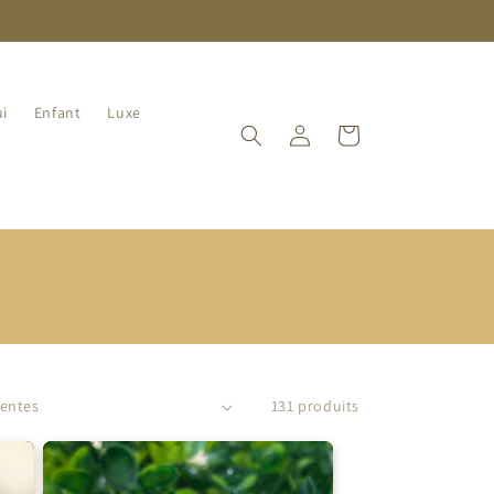
i
Enfant
Luxe
Connexion
Panier
131 produits