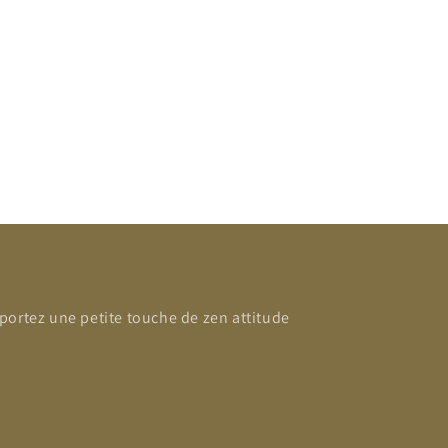
habituel
portez une petite touche de zen attitude