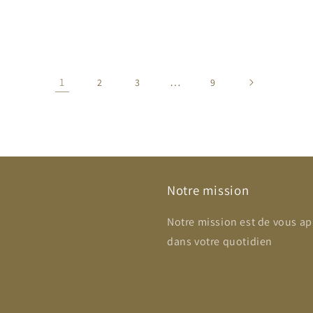
el
habituel
1
…
2
3
9
Notre mission
Notre mission est de vous ap
dans votre quotidien