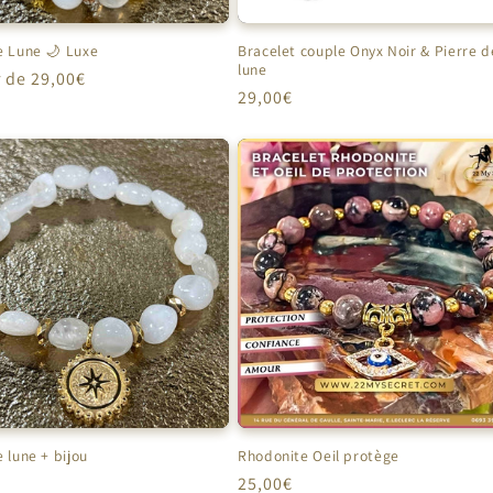
e Lune 🌙 Luxe
Bracelet couple Onyx Noir & Pierre d
lune
r de 29,00€
Prix
29,00€
el
habituel
e lune + bijou
Rhodonite Oeil protège
Prix
25,00€