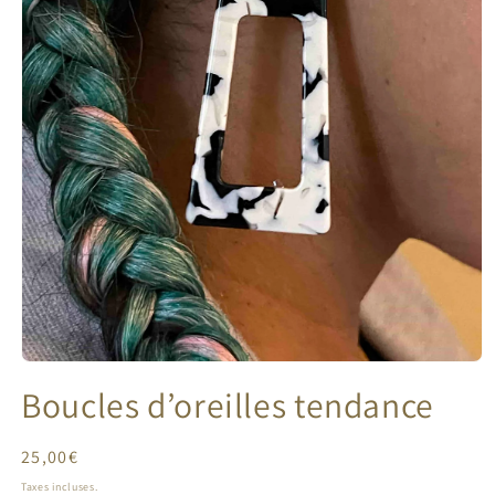
Ouvrir
le
Boucles d’oreilles tendance
média
1
dans
une
Prix
25,00€
fenêtre
habituel
modale
Taxes incluses.