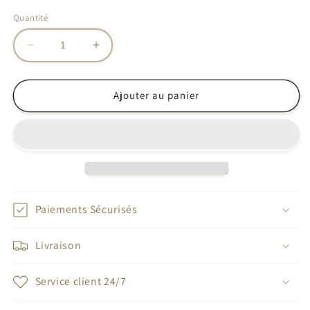
Quantité
Réduire
Augmenter
la
la
quantité
quantité
de
de
Ajouter au panier
Boucles
Boucles
d’oreilles
d’oreilles
tendance
tendance
Paiements Sécurisés
Livraison
Service client 24/7