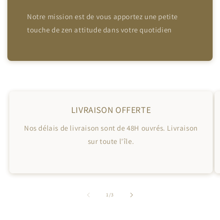
Notre mission est de vous apportez une petite
touche de zen attitude dans votre quotidien
LIVRAISON OFFERTE
Nos délais de livraison sont de 48H ouvrés. Livraison
sur toute l'île.
de
1
/
3