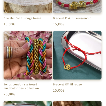
Bracelet OM fil rouge tressé
Bracelet Pixiu fil rouge/noir
Prix
15,00€
Prix
15,00€
habituel
habituel
Joncs bouddhiste tressé
Bracelet OM fil rouge
multicolor new collection
Prix
15,00€
Prix
25,00€
habituel
habituel