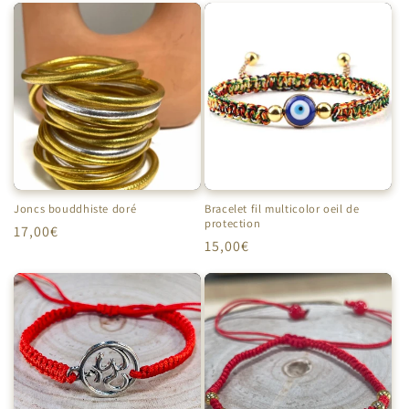
Joncs bouddhiste doré
Bracelet fil multicolor oeil de
protection
Prix
17,00€
Prix
15,00€
habituel
habituel