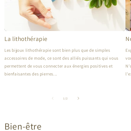
La lithothérapie
No
Les bijoux lithothérapie sont bien plus que de simples
Ex
accessoires de mode, ce sont des alliés puissants qui vous
vo
permettent de vous connecter aux énergies positives et
N'
bienfaisantes des pierres...
l'e
de
1
/
2
Bien-être