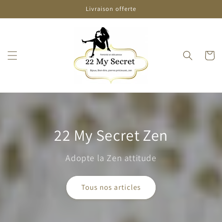
et
Livraison offerte
passer
au
contenu
Panier
22 My Secret Zen
Adopte la Zen attitude
Tous nos articles