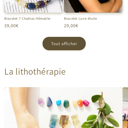
Bracelet 7 Chakras Hématite
Bracelet Lune étoile
Prix
39,00€
Prix
29,00€
habituel
habituel
Tout afficher
La lithothérapie