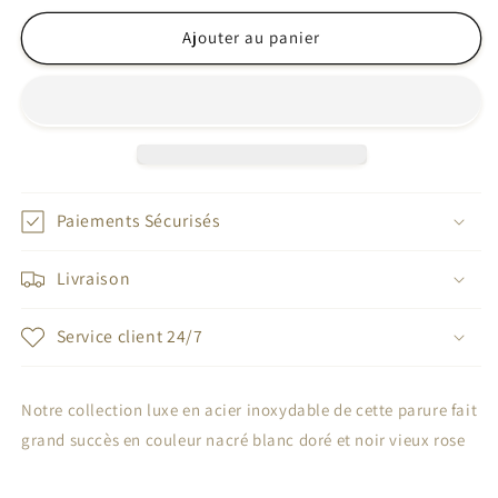
quantité
quantité
de
de
Ajouter au panier
Boucle
Boucle
d&#39;oreille
d&#39;oreille
Style
Style
Van
Van
Cleef
Cleef
Paiements Sécurisés
Livraison
Service client 24/7
Notre collection luxe en acier inoxydable de cette parure fait
grand succès en couleur nacré blanc doré et noir vieux rose