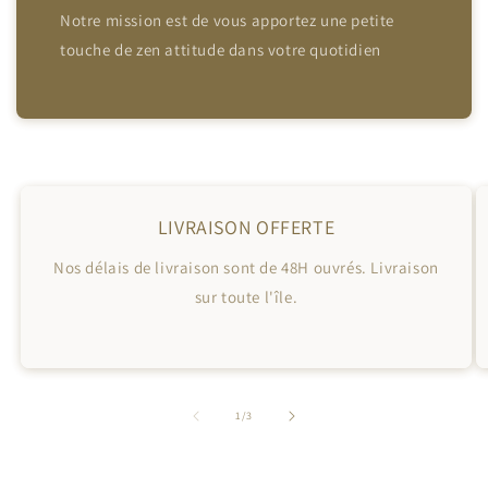
Notre mission est de vous apportez une petite
touche de zen attitude dans votre quotidien
LIVRAISON OFFERTE
Nos délais de livraison sont de 48H ouvrés. Livraison
sur toute l'île.
de
1
/
3