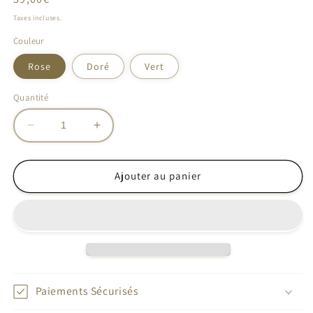
habituel
Taxes incluses.
Couleur
Rose
Doré
Vert
Quantité
Réduire
Augmenter
la
la
quantité
quantité
de
de
Ajouter au panier
Sac
Sac
a
a
main
main
Paiements Sécurisés