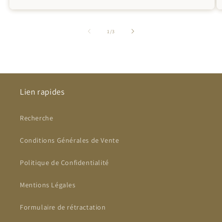
de
1
/
3
Lien rapides
Recherche
Conditions Générales de Vente
Politique de Confidentialité
Mentions Légales
Formulaire de rétractation