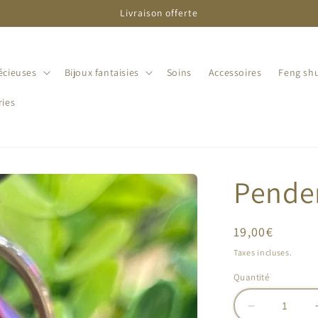
Livraison offerte
écieuses
Bijoux fantaisies
Soins
Accessoires
Feng shu
ries
Penden
Prix
19,00€
habituel
Taxes incluses.
Quantité
Réduire