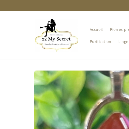
et
passer
au
contenu
Accueil
Pierres pr
Purification
Linge
Passer aux
informations
produits