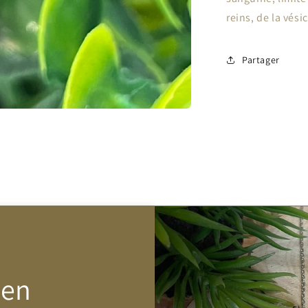
reins, de la vésic
Partager
Zen