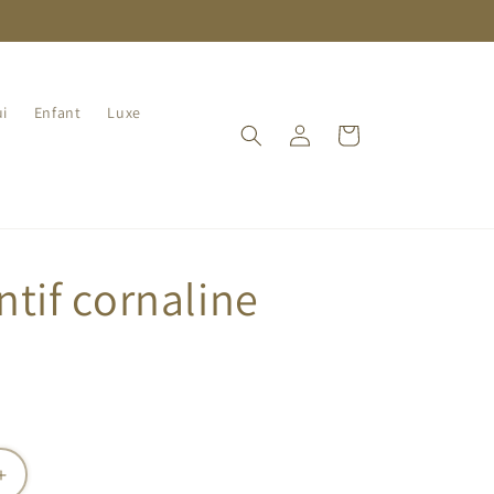
i
Enfant
Luxe
Connexion
Panier
tif cornaline
Augmenter