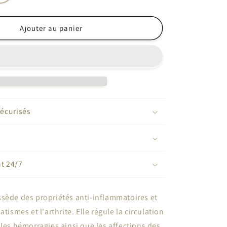
la
quantité
de
Ajouter au panier
Pendentif
cornaline
écurisés
nt 24/7
sède des propriétés anti-inflammatoires et
atismes et l'arthrite. Elle régule la circulation
 les hémorragies ainsi que les affections des