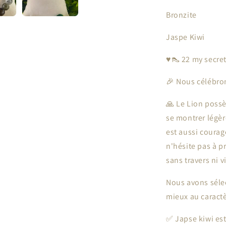
Bronzite
Jaspe Kiwi
♥️👠 22 my secre
🎉 Nous célébron
🙏 Le Lion poss
se montrer légèr
est aussi courage
n'hésite pas à p
sans travers ni 
Nous avons sélec
mieux au caract
✅ Japse kiwi est