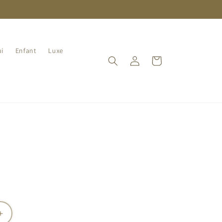
i
Enfant
Luxe
Connexion
Panier
️
Augmenter