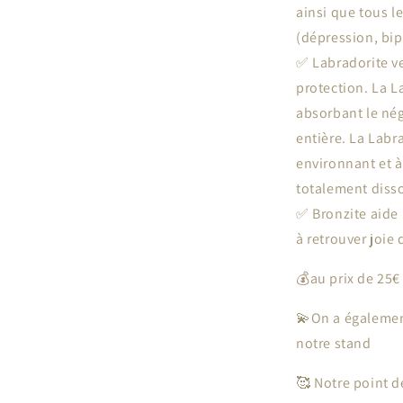
ainsi que tous l
(dépression, bipo
✅ Labradorite ve
protection. La L
absorbant le nég
entière. La Labra
environnant et à 
totalement diss
✅ Bronzite aide 
à retrouver joie d
💰au prix de 25€
💫On a également
notre stand
🥰 Notre point d