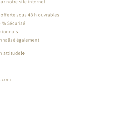
ur notre site internet
 offerte sous 48 h ouvrables
 % Sécurisé
nionnais
nnalisé également
n attitude💫
t.com