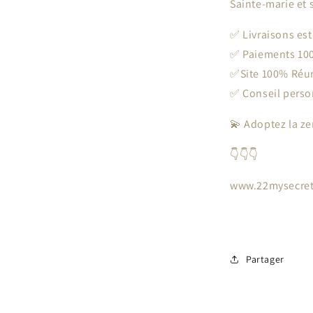
Sainte-marie et s
✅ Livraisons est
✅ Paiements 100
✅Site 100% Réu
✅ Conseil perso
💫 Adoptez la ze
👇👇👇
www.22mysecre
Partager