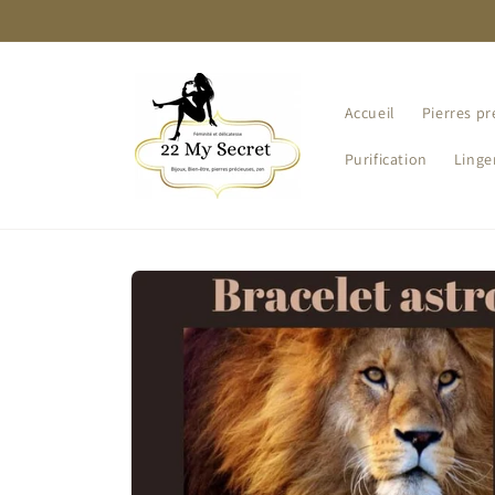
et
passer
au
contenu
Accueil
Pierres pr
Purification
Linge
Passer aux
informations
produits