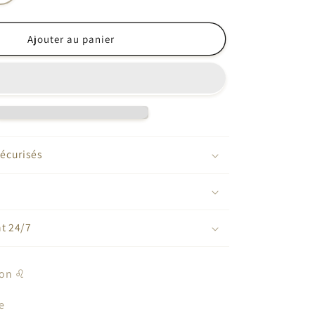
la
quantité
de
Ajouter au panier
Lion
♌️
écurisés
nt 24/7
ion ♌️
te