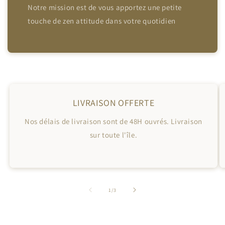
Notre mission est de vous apportez une petite
touche de zen attitude dans votre quotidien
LIVRAISON OFFERTE
Nos délais de livraison sont de 48H ouvrés. Livraison
sur toute l'île.
de
1
/
3