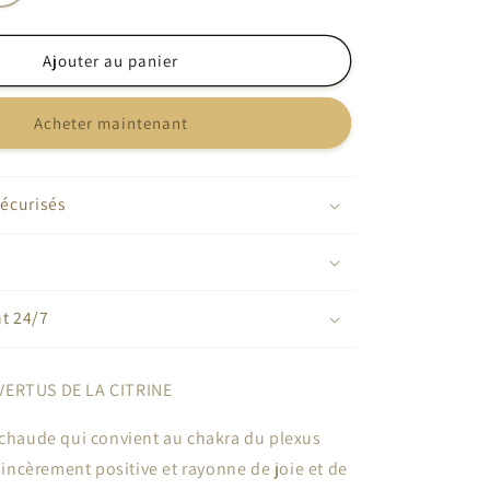
la
quantité
de
Ajouter au panier
Citrine
brut
Acheter maintenant
écurisés
nt 24/7
VERTUS DE LA CITRINE
 chaude qui convient au chakra du plexus
 sincèrement positive et rayonne de joie et de