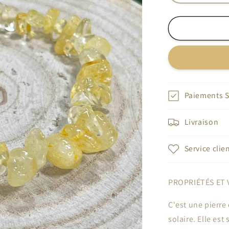
la
quantité
de
Citrine
brut
Paiements S
Livraison
Service clie
PROPRIÉTÉS ET 
C'est une pierre
solaire. Elle est