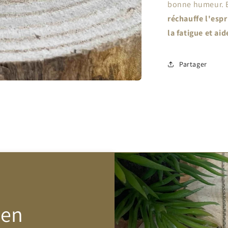
bonne humeur. 
réchauffe l'espri
la fatigue et ai
Partager
Zen