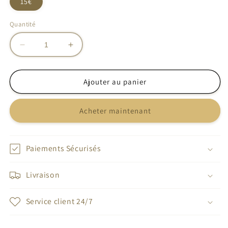
15€
Quantité
Réduire
Augmenter
la
la
quantité
quantité
de
de
Ajouter au panier
Bracelet
Bracelet
protection
protection
Acheter maintenant
œil
œil
de
de
tigre
tigre
Paiements Sécurisés
Livraison
Service client 24/7