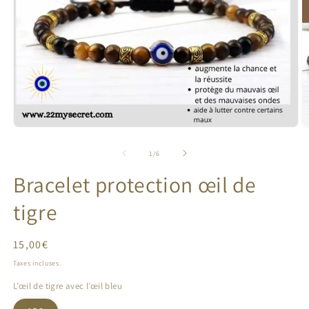
Ouvrir
O
le
le
média
m
de
1
/
6
1
2
dans
d
Bracelet protection œil de
une
u
fenêtre
f
tigre
modale
m
Prix
15,00€
habituel
Taxes incluses.
L’œil de tigre avec l’œil bleu