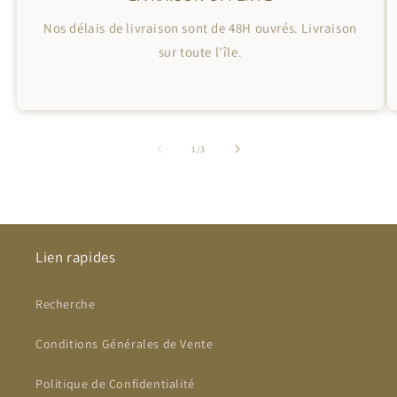
Nos délais de livraison sont de 48H ouvrés. Livraison
sur toute l'île.
de
1
/
3
Lien rapides
Recherche
Conditions Générales de Vente
Politique de Confidentialité