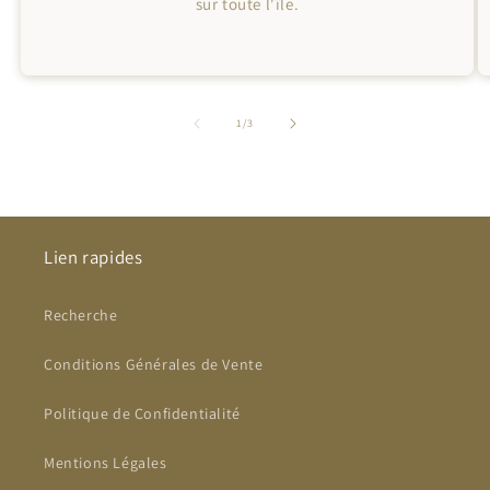
sur toute l'île.
de
1
/
3
Lien rapides
Recherche
Conditions Générales de Vente
Politique de Confidentialité
Mentions Légales