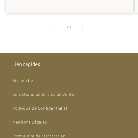
de
1
/
3
Lien rapides
Recherche
Conditions Générales de Vente
Politique de Confidentialité
Mentions Légales
Formulaire de rétractation