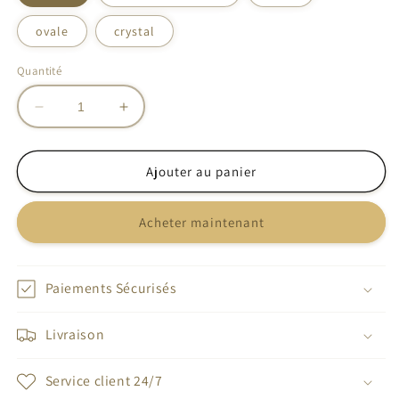
ovale
crystal
Quantité
Réduire
Augmenter
la
la
quantité
quantité
de
de
Ajouter au panier
Bague
Bague
Labradorite
Labradorite
Acheter maintenant
Paiements Sécurisés
Livraison
Service client 24/7