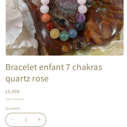
Ouvrir
le
Bracelet enfant 7 chakras
média
1
dans
quartz rose
une
fenêtre
modale
Prix
15,00€
habituel
Taxes incluses.
Quantité
Réduire
Augmenter