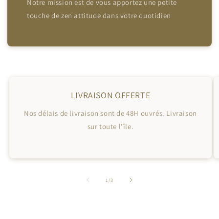
Notre mission est de vous apportez une petite
touche de zen attitude dans votre quotidien
LIVRAISON OFFERTE
Nos délais de livraison sont de 48H ouvrés. Livraison
sur toute l'île.
de
1
/
3