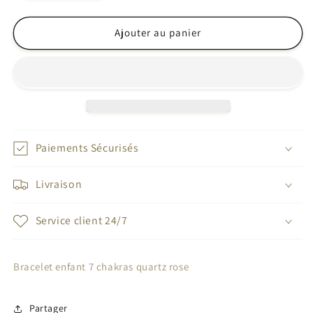
la
la
quantité
quantité
de
de
Ajouter au panier
Bracelet
Bracelet
enfant
enfant
7
7
chakras
chakras
quartz
quartz
rose
rose
Paiements Sécurisés
Livraison
Service client 24/7
Bracelet enfant 7 chakras quartz rose
Partager