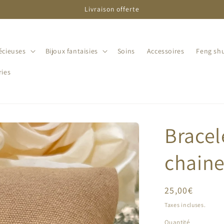
Livraison offerte
écieuses
Bijoux fantaisies
Soins
Accessoires
Feng shu
ries
Bracel
chaine
Prix
25,00€
habituel
Taxes incluses.
Quantité