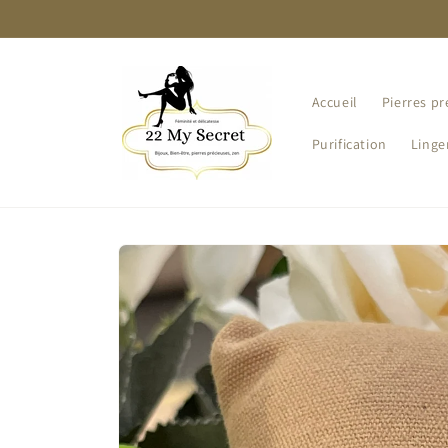
et
passer
au
contenu
Accueil
Pierres pr
Purification
Linge
Passer aux
informations
produits