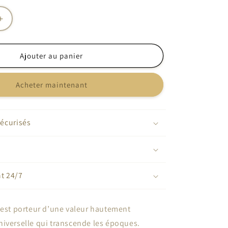
Augmenter
la
quantité
de
Ajouter au panier
Bracelet
arbre
Acheter maintenant
de
vie
chaine
doré
écurisés
nt 24/7
e est porteur d’une valeur hautement
iverselle qui transcende les époques.