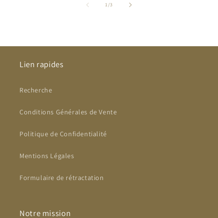
de
1
/
3
Lien rapides
Recherche
Conditions Générales de Vente
Politique de Confidentialité
Mentions Légales
Formulaire de rétractation
Notre mission