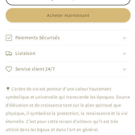
Bracelet
Bracelet
arbre
arbre
Acheter maintenant
de
de
vie
vie
bijoux
bijoux
Paiements Sécurisés
Livraison
Service client 24/7
🌳 L’arbre de vie est porteur d’une valeur hautement
symbolique et universelle qui transcende les époques. Source
d’élévation et de croissance tant sur le plan spirituel que
physique, il symbolise la protection, la renaissance et la vie
éternelle. C’est pour cette raison d’ailleurs qu’il est très
utilisé dans les bijoux et dans l’art en général.