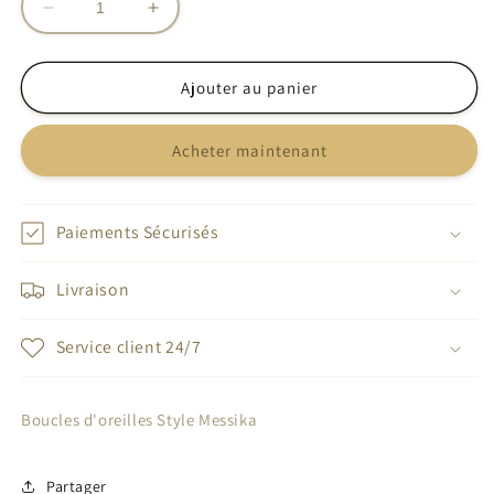
Réduire
Augmenter
la
la
quantité
quantité
de
de
Ajouter au panier
Boucles
Boucles
d&#39;oreilles
d&#39;oreilles
Acheter maintenant
Style
Style
Messika
Messika
Paiements Sécurisés
Livraison
Service client 24/7
Boucles d'oreilles Style Messika
Partager