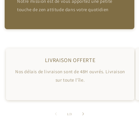
Notre mission est de vous apportez une petite
touche de zen attitude dans votre quotidien
LIVRAISON OFFERTE
Nos délais de livraison sont de 48H ouvrés. Livraison
sur toute l'île.
de
1
/
3