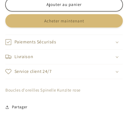
de
de
Ajouter au panier
Boucles
Boucles
d&#39;oreilles
d&#39;oreilles
Acheter maintenant
Spinelle
Spinelle
Kunzite
Kunzite
rose
rose
Paiements Sécurisés
Livraison
Service client 24/7
Boucles d'oreilles Spinelle Kunzite rose
Partager