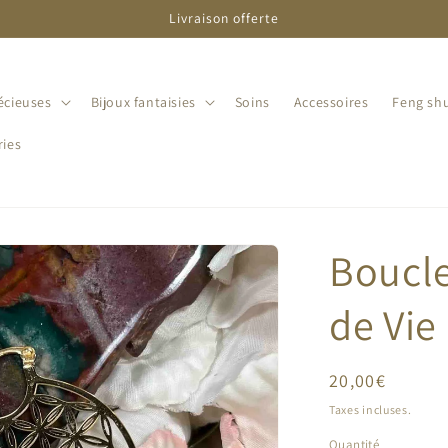
Livraison offerte
écieuses
Bijoux fantaisies
Soins
Accessoires
Feng shu
ries
Boucle
de Vie
Prix
20,00€
habituel
Taxes incluses.
Quantité