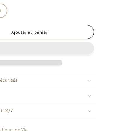
Augmenter
la
quantité
de
Ajouter au panier
Boucle
les
d&#39;oreilles
fleurs
de
Vie
écurisés
nt 24/7
 fleurs de Vie