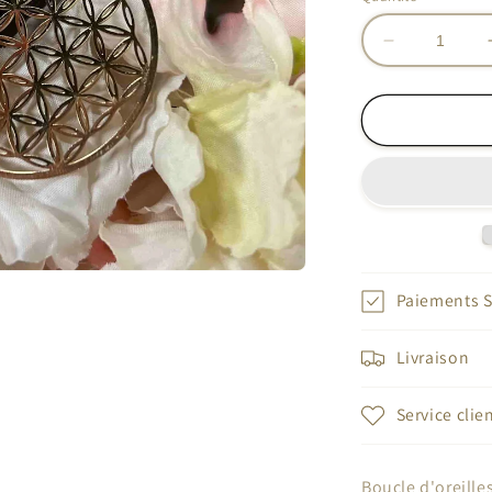
Réduire
la
quantité
de
Boucle
d&#39;oreil
fleurs
de
Vie
Paiements S
Livraison
Service clie
Boucle d'oreilles