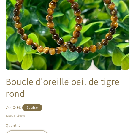
Ouvrir
le
Boucle d'oreille oeil de tigre
média
1
dans
rond
une
fenêtre
modale
Prix
20,00€
Épuisé
habituel
Taxes incluses.
Quantité