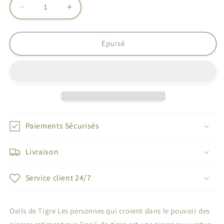
Réduire
Augmenter
la
la
quantité
quantité
de
de
Épuisé
Boucle
Boucle
d&#39;oreille
d&#39;oreille
oeil
oeil
de
de
tigre
tigre
rond
rond
Paiements Sécurisés
Livraison
Service client 24/7
Oeils de Tigre Les personnes qui croient dans le pouvoir des