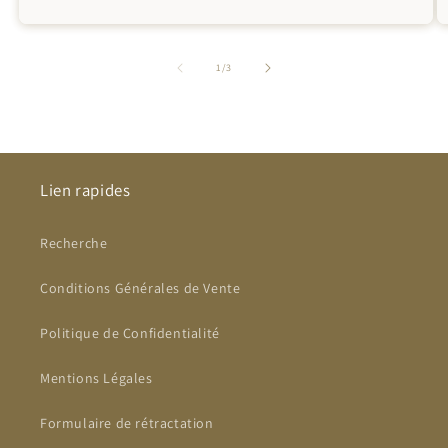
de
1
/
3
Lien rapides
Recherche
Conditions Générales de Vente
Politique de Confidentialité
Mentions Légales
Formulaire de rétractation